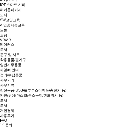
IOT 스마트 시티
해커톤패키지
도서
SW코딩교육
AI인공지능교육
드론
코딩
VR/AR
메이커스
도서
문구 및 사무
학용용품/필기구
일반사무용품
파일/바인더
정리/수납용품
사무기기
사무지류
전산용품(USB/블루투스이어폰/충전기 등)
안전/위생(마스크/손소독제/핸드워시 등)
도서
도서
개인결제
사용후기
FAQ
1:1문의