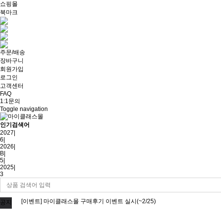
쇼핑몰
북마크
주문/배송
장바구니
회원가입
로그인
고객센터
FAQ
1:1문의
Toggle navigation
인기검색어
2027
|
6
|
2026
|
B
|
5
|
2025
|
3
[이벤트] 마이클래스몰 구매후기 이벤트 실시(~2/25)
공지