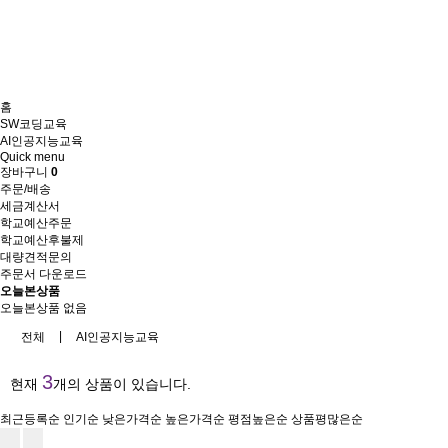
홈
SW코딩교육
AI인공지능교육
Quick menu
장바구니
0
주문/배송
세금계산서
학교예산주문
학교예산후불제
대량견적문의
주문서 다운로드
오늘본상품
오늘본상품 없음
|
전체
AI인공지능교육
3
현재
개의 상품이 있습니다.
최근등록순
인기순
낮은가격순
높은가격순
평점높은순
상품평많은순