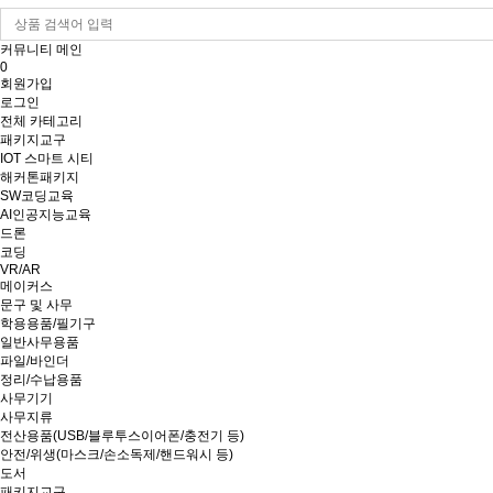
커뮤니티 메인
0
회원가입
로그인
전체 카테고리
패키지교구
IOT 스마트 시티
해커톤패키지
SW코딩교육
AI인공지능교육
드론
코딩
VR/AR
메이커스
문구 및 사무
학용용품/필기구
일반사무용품
파일/바인더
정리/수납용품
사무기기
사무지류
전산용품(USB/블루투스이어폰/충전기 등)
안전/위생(마스크/손소독제/핸드워시 등)
도서
패키지교구