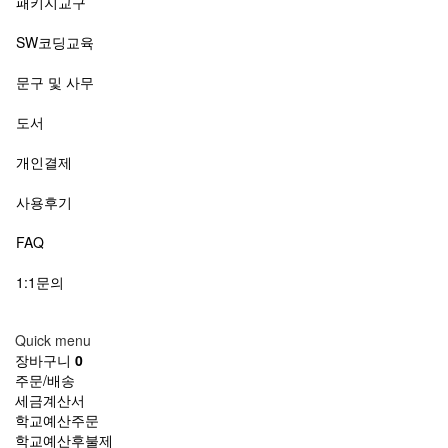
패키지교구
SW코딩교육
문구 및 사무
도서
개인결제
사용후기
FAQ
1:1문의
Quick menu
장바구니
0
주문/배송
세금계산서
학교예산주문
학교예산후불제