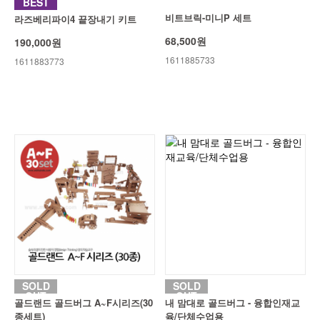
BEST
비트브릭-미니P 세트
라즈베리파이4 끝장내기 키트
68,500원
190,000원
1611885733
1611883773
SOLD
SOLD
OUT
OUT
골드랜드 골드버그 A~F시리즈(30
내 맘대로 골드버그 - 융합인재교
종세트)
육/단체수업용