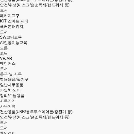
안전/위생(마스크/손소독제/핸드워시 등)
도서
패키지교구
IOT 스마트 시티
해커톤패키지
도서
SW코딩교육
AI인공지능교육
드론
코딩
VR/AR
메이커스
도서
문구 및 사무
학용용품/필기구
일반사무용품
파일/바인더
정리/수납용품
사무기기
사무지류
전산용품(USB/블루투스이어폰/충전기 등)
안전/위생(마스크/손소독제/핸드워시 등)
도서
도서
개인결제