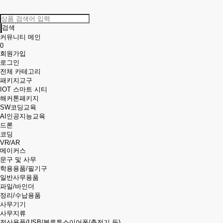
검색
커뮤니티 메인
0
회원가입
로그인
전체 카테고리
패키지교구
IOT 스마트 시티
해커톤패키지
SW코딩교육
AI인공지능교육
드론
코딩
VR/AR
메이커스
문구 및 사무
학용용품/필기구
일반사무용품
파일/바인더
정리/수납용품
사무기기
사무지류
전산용품(USB/블루투스이어폰/충전기 등)