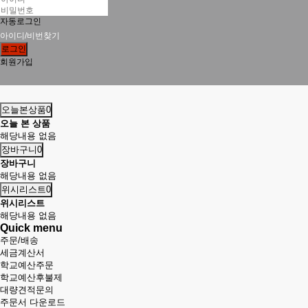
자동로그인
아이디/비번찾기
로그인
회원가입
오늘본상품
0
오늘 본 상품
해당내용 없음
장바구니
0
장바구니
해당내용 없음
위시리스트
0
위시리스트
해당내용 없음
Quick menu
주문/배송
세금계산서
학교예산주문
학교예산후불제
대량견적문의
주문서 다운로드